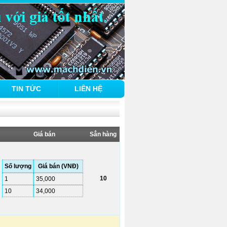
TIN TỨC
LIÊN HỆ
Giá bán
Sẳn hàng
Số lượng
Giá bán (VNĐ)
10
1
35,000
10
34,000