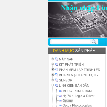
DANH MỤC
SẢN PHẨM
MÁY NẠP
KIT PHÁT TRIỂN
PHẦN MỀM LẬP TRÌNH LED
BOARD MẠCH ỨNG DỤNG
SENSOR
LINH KIỆN BÁN DẪN
MCU & ROM & RAM
Họ 74 & Logic & Driver
Opamp
Opto / Photocouplers