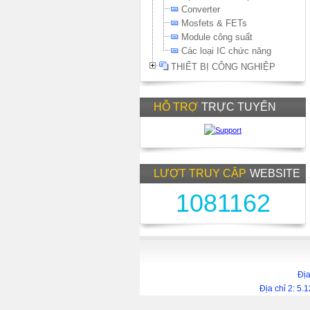
Converter
Mosfets & FETs
Module công suất
Các loại IC chức năng
THIẾT BỊ CÔNG NGHIỆP
HỖ TRỢ
TRỰC TUYẾN
LƯỢT TRUY CẬP
WEBSITE
1081162
Địa
Địa chỉ 2: 5