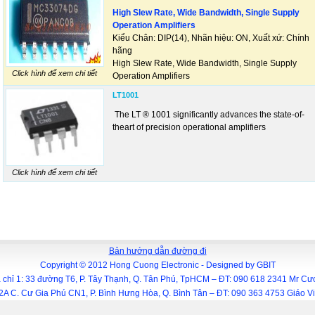
High Slew Rate, Wide Bandwidth, Single Supply
Operation Amplifiers
Kiểu Chân: DIP(14), Nhãn hiệu: ON, Xuất xứ: Chính
hãng
High Slew Rate, Wide Bandwidth, Single Supply
Click hình để xem chi tiết
Operation Amplifiers
LT1001
The LT ® 1001 significantly advances the state-of-
theart of precision operational amplifiers
Click hình để xem chi tiết
Bản hướng dẫn đường đi
Copyright © 2012 Hong Cuong Electronic -
Designed by
GBIT
 chỉ 1: 33 đường T6, P. Tây Thạnh, Q. Tân Phú, TpHCM – ĐT: 090 618 2341 Mr C
.12A C. Cư Gia Phú CN1, P. Bình Hưng Hòa, Q. Bình Tân – ĐT: 090 363 4753 Giáo 