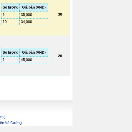
Số lượng
Giá bán (VNĐ)
30
1
35,000
10
34,000
Số lượng
Giá bán (VNĐ)
20
1
45,000
ương
Viên Võ Cường