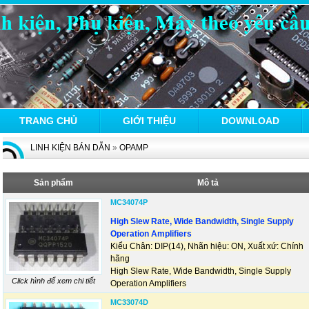
TRANG CHỦ
GIỚI THIỆU
DOWNLOAD
LINH KIỆN BÁN DẪN
»
OPAMP
Sản phẩm
Mô tả
MC34074P
High Slew Rate, Wide Bandwidth, Single Supply
Operation Amplifiers
Kiểu Chân: DIP(14), Nhãn hiệu: ON, Xuất xứ: Chính
hãng
High Slew Rate, Wide Bandwidth, Single Supply
Click hình để xem chi tiết
Operation Amplifiers
MC33074D