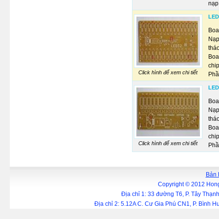
nạp
LED
Boa
Nạp
tháo
Boa
chi
Click hình để xem chi tiết
Phầ
LED
Boa
Nạp
tháo
Boa
chi
Click hình để xem chi tiết
Phầ
Bản 
Copyright © 2012 Hong
Địa chỉ 1: 33 đường T6, P. Tây Thạ
Địa chỉ 2: 5.12A C. Cư Gia Phú CN1, P. Bình 