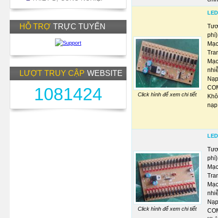
LED
HỖ TRỢ
TRỰC TUYẾN
Tươ
phí)
Mạc
Tra
Mạc
nhiễ
LƯỢT TRUY CẬP
WEBSITE
Nạp
1081424
COM
Click hình để xem chi tiết
Khô
nạp
LED
Tươ
phí)
Mạc
Tra
Mạc
nhiễ
Nạp
Click hình để xem chi tiết
COM