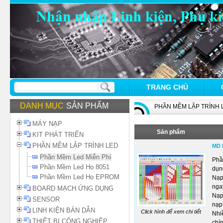
TRANG CHỦ
DANH MỤC
SẢN PHẨM
PHẦN MỀM LẬP TRÌNH 
MÁY NẠP
Sản phẩm
KIT PHÁT TRIỂN
PHẦN MỀM LẬP TRÌNH LED
MD 
Phần Mềm Led Miễn Phí
Phầ
Phần Mềm Led Họ 8051
dụn
Phần Mềm Led Họ EPROM
Nạp
nga
BOARD MẠCH ỨNG DỤNG
Nạp
SENSOR
nạp
LINH KIỆN BÁN DẪN
Click hình để xem chi tiết
Nhiề
THIẾT BỊ CÔNG NGHIỆP
chí